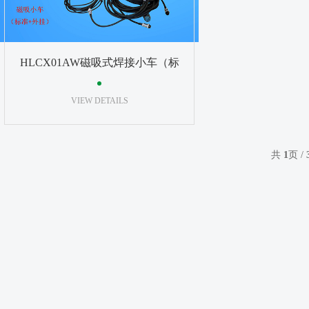
HLCX01AW磁吸式焊接小车（标
准+外挂）
VIEW DETAILS
共
1
页 /