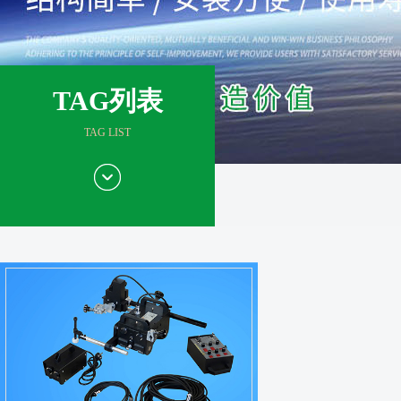
TAG列表
TAG LIST