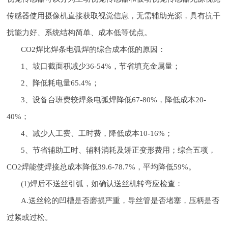
传感器使用摄像机直接获取视觉信息，无需辅助光源，具有抗干
扰能力好、系统结构简单、成本低等优点。
CO2焊比焊条电弧焊的综合成本低的原因：
1、坡口截面积减少36-54%，节省填充金属量；
2、降低耗电量65.4%；
3、设备台班费较焊条电弧焊降低67-80%，降低成本20-
40%；
4、减少人工费、工时费，降低成本10-16%；
5、节省辅助工时、辅料消耗及矫正变形费用；综合五项，
CO2焊能使焊接总成本降低39.6-78.7%，平均降低59%。
(1)焊后不送丝引弧，如确认送丝机转弯应检查：
A.送丝轮的凹槽是否磨损严重，导丝管是否堵塞，压柄是否
过紧或过松。